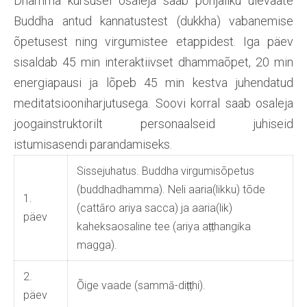
Dhamma kursusel osaleja saab põhjaliku ülevaate
Buddha antud kannatustest (dukkha) vabanemise
õpetusest ning virgumistee etappidest. Iga päev
sisaldab 45 min interaktiivset dhammaõpet, 20 min
energiapausi ja lõpeb 45 min kestva juhendatud
meditatsiooniharjutusega. Soovi korral saab osaleja
joogainstruktorilt personaalseid juhiseid
istumisasendi parandamiseks.
Sissejuhatus. Buddha virgumisõpetus
(buddhadhamma). Neli aaria(likku) tõde
1.
(cattāro ariya sacca) ja aaria(lik)
päev
kaheksaosaline tee (ariya aṭṭhangika
magga).
2.
Õige vaade (sammā-diṭṭhi).
päev