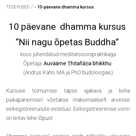
/
TEGEVUSED
- 10-päevane dhamma kursus
10 päevane
dhamma kursus
“Nii nagu õpetas Buddha”
koos juhendatud meditatsioonipraktikaga
Õpetaja:
Auväärne Ṭhitañāṇa bhikkhu
(Andrus Kahn, MA ja PhD budoloogias)
Kursuse toimumise täpse ajakava ja koha
paikapanemisel võetakse maksimaalselt arvesse
eelregistreerunute eelistusi. Eelregistreerimise vorm
on leitav lehe lõpust.