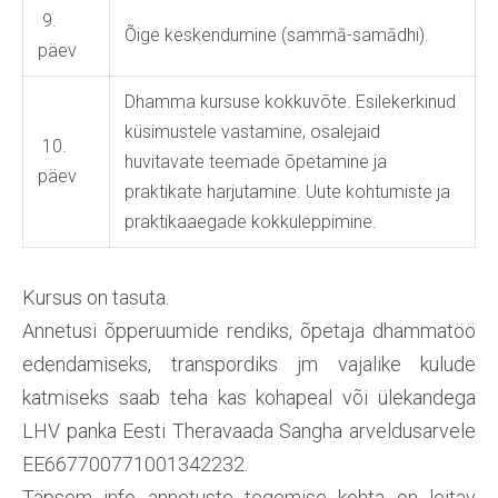
9.
Õige keskendumine (sammā-samādhi).
päev
Dhamma kursuse kokkuvõte. Esilekerkinud
küsimustele vastamine, osalejaid
10.
huvitavate teemade õpetamine ja
päev
praktikate harjutamine. Uute kohtumiste ja
praktikaaegade kokkuleppimine.
Kursus on tasuta.
Annetusi õpperuumide rendiks, õpetaja dhammatöö
edendamiseks, transpordiks jm vajalike kulude
katmiseks saab teha kas kohapeal või ülekandega
LHV panka Eesti Theravaada Sangha arveldusarvele
EE667700771001342232.
Täpsem info annetuste tegemise kohta on leitav