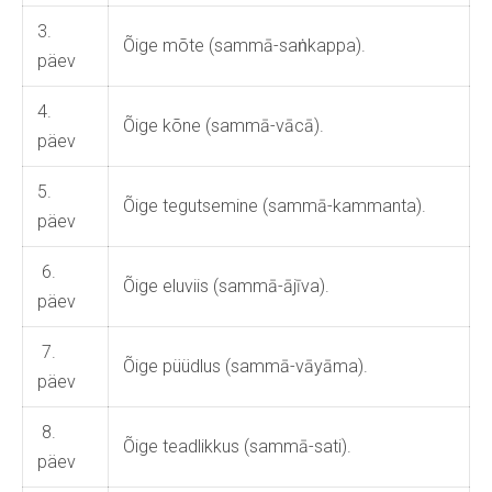
3.
Õige mõte (sammā-saṅkappa).
päev
4.
Õige kõne (sammā-vācā).
päev
5.
Õige tegutsemine (sammā-kammanta).
päev
6.
Õige eluviis (sammā-ājīva).
päev
7.
Õige püüdlus (sammā-vāyāma).
päev
8.
Õige teadlikkus (sammā-sati).
päev