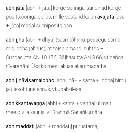
abhijāta
[abhi + jāta] kõrge sünniga, sündinud kõrge
positsiooniga peres, mille vastandiks on
avajāta
[ava
+ jāta] madal sünnipositsioon.
abhijjhā
[abhi + dhyā] (saama)himu; peaaegu sama
mis lobha (ahnus), nt teise omandi suhtes –
Cundasutta AN 10.176, Sāḷhasutta AN 3.66; vt pañca
nīvaraṇāni. Üks kolmest akusalakammapatha.
abhijjhāvisamalobho
[abhijjhā+ visama + lobha] himu
ja ülekohtune ahnus; vt upakkilesa.
abhikkantavaṇṇa
[abhi + kanta + vaṇṇa] ülimalt
meeldiv ja kaunis; vt Brahmā Sanaṅkumāra.
abhimaddati
[abhi + maddati] purustama,