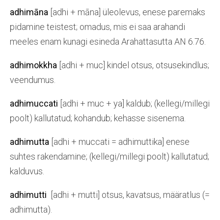
adhimāna
[adhi + māna] üleolevus, enese paremaks
pidamine teistest; omadus, mis ei saa arahandi
meeles enam kunagi esineda Arahattasutta AN 6.76.
adhimokkha
[adhi + muc] kindel otsus, otsusekindlus;
veendumus.
adhimuccati
[adhi + muc + ya] kaldub; (kellegi/millegi
poolt) kallutatud; kohandub; kehasse sisenema.
adhimutta
[adhi + muccati = adhimuttika] enese
suhtes rakendamine; (kellegi/millegi poolt) kallutatud;
kalduvus.
adhimutti
[adhi + mutti] otsus, kavatsus, määratlus (=
adhimutta).