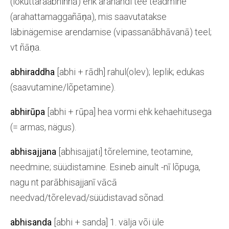
(lokuttaraabhiññā) ehk arahandi tee teadmine
(arahattamaggañāṇa), mis saavutatakse
läbinägemise arendamise (vipassanābhāvanā) teel;
vt ñāṇa.
abhiraddha
[abhi + rādh] rahul(olev); leplik; edukas
(saavutamine/lõpetamine).
abhirūpa
[abhi + rūpa] hea vormi ehk kehaehitusega
(= armas, nägus).
abhisajjana
[abhisajjati] tõrelemine, teotamine,
needmine; süüdistamine. Esineb ainult -nī lõpuga,
nagu nt parābhisajjanī vācā
needvad/tõrelevad/süüdistavad sõnad.
abhisanda
[abhi + sanda] 1. välja või üle