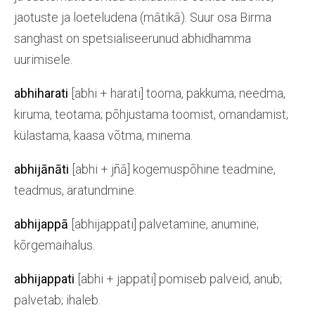
jaotuste ja loeteludena (mātikā). Suur osa Birma
sanghast on spetsialiseerunud abhidhamma
uurimisele.
abhiharati
[abhi + harati] tooma, pakkuma; needma,
kiruma, teotama; põhjustama toomist, omandamist;
külastama, kaasa võtma, minema.
abhijānāti
[abhi + jñā] kogemuspõhine teadmine,
teadmus, äratundmine.
abhijappā
[abhijappati] palvetamine, anumine;
kõrgemaihalus.
abhijappati
[abhi + jappati] pomiseb palveid, anub;
palvetab; ihaleb.