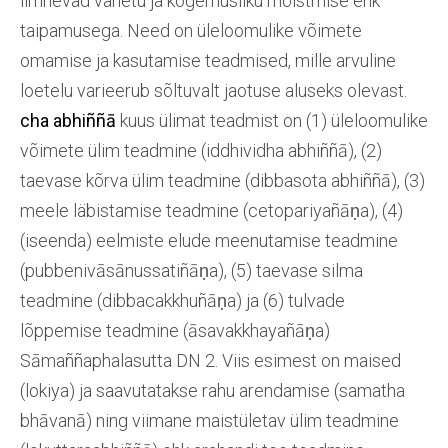
ilmnevad vahetu ja kogemusliku mõistmise ehk
taipamusega. Need on üleloomulike võimete
omamise ja kasutamise teadmised, mille arvuline
loetelu varieerub sõltuvalt jaotuse aluseks olevast.
cha abhiññā
kuus ülimat teadmist on (1) üleloomulike
võimete ülim teadmine (iddhividha abhiññā), (2)
taevase kõrva ülim teadmine (dibbasota abhiññā), (3)
meele läbistamise teadmine (cetopariyañāṇa), (4)
(iseenda) eelmiste elude meenutamise teadmine
(pubbenivāsānussatiñāṇa), (5) taevase silma
teadmine (dibbacakkhuñāṇa) ja (6) tulvade
lõppemise teadmine (āsavakkhayañāṇa)
Sāmaññaphalasutta DN 2. Viis esimest on maised
(lokiya) ja saavutatakse rahu arendamise (samatha
bhāvanā) ning viimane maistületav ülim teadmine