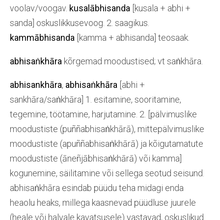
voolav/voogav.
kusalābhisanda
[kusala + abhi +
sanda] oskuslikkusevoog. 2. saagikus.
kammābhisanda
[kamma + abhisanda] teosaak.
abhisaṅkhāra
kõrgemad moodustised; vt saṅkhāra.
abhisankhāra
,
abhisaṅkhāra
[abhi +
sankhāra/saṅkhāra] 1. esitamine, sooritamine,
tegemine, töötamine, harjutamine. 2. [pälvimuslike
moodustiste (puññabhisaṅkhārā), mittepälvimuslike
moodustiste (apuññabhisaṅkhārā) ja kõigutamatute
moodustiste (āneñjābhisaṅkhārā) või kamma]
kogunemine, säilitamine või sellega seotud seisund.
abhisaṅkhāra esindab püüdu teha midagi enda
heaolu heaks, millega kaasnevad püüdluse juurele
(heale või halvale kavatsusele) vastavad, oskuslikud