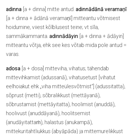
adinna
[a + dinna] mitte antud.
adinnādānā veramaṇī
[a + dinna + ādānā veramaṇī] mitteantu võtmisest
hoidumine, viiest kõlblusest teine; vt sīla,
sammākammanta.
adinnādāyin
[a + dinna + ādāyin]
mitteantu võtja, ehk see kes võtab mida pole antud =
varas.
adosa
[a + dosa] mitteviha, vihatus; tähendab
mittevihkamist (adussanā), vihatusetust [vihatut
eelhoiakut ehk „viha mitteülesvõtmist“] (adussitatta),
sõprust (metti), sõbralikkust (mettāyanā),
sõbrustamist (mettāyitatta), hoolimist (anuddā),
hoolivust (anuddāyanā), hoolitsemist
(anudāyitattaṁ), halastus (anukampā),
mittekuritahtliukkus (abyāpāda) ja mittemurelikkust