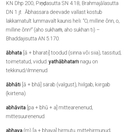
KN Dhp 200, Piṇḍasutta SN 4.18, Brahmajālasutta
DN 1 jt . Ābhassara deevade vallast kostub
lakkamatult lummavalt kaunis heli: “O, milline õnn, o,
milline õnn!“ (aho sukhaṁ, aho sukhan ti) –
Bhaddajisutta AN 5.170.
ābhata
[ā + bharati] toodud (sinna või siia), tassitud,
toimetatud, viidud.
yathābhataṁ
nagu on
tekkinud/ilmnenud.
ābhāti
[ā + bhā] särab (valgust), hiilgab, kiirgab
(kiirtena).
abhāvita
[pa + bhū + a] mittearenenud,
mittesuurenenud.
abhaya
(m) [a + bhaya] hirmutu, mittehirmunud;