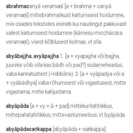
abrahmac
ariyā veramaṇī [a + brahma + cariyā
veramaṇī] mittebrahmalikust käitumisest hoidumine,
mis osades tekstides esineb kui naudingut pakkuvast
valest käitumisest hoidumine (kāmesu-micchācāra
veramaṇī), viiest kõlblusest kolmas; vt sīla.
abyābajjha
,
avyāpajjha
1. [a + vyapajjha või bajjha,
juureks võib olla kas bādh või pad?] südameheadus;
vaba kannatustest (=nibbāna). 2. [a + vyāpadya või a
+ vyābādhya] vaba rõhumisest või vigastusest; mitte
vigastama, mitte kahjustama.
abyāpāda
[a + vy + ā + pad] mittekuritahtlikkus,
mittepahatahtlikkus, mittevastumeelsus; vt byāpāda.
abyāpādasaṅkappa
[abyāpāda + saṅkappa]