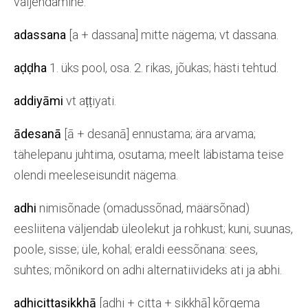
väljendamine.
adassana
[a + dassana] mitte nägema; vt dassana.
aḍḍha
1. üks pool, osa. 2. rikas, jõukas; hästi tehtud.
addiyāmi
vt aṭṭiyati.
ādesanā
[ā + desanā] ennustama; ära arvama;
tähelepanu juhtima, osutama; meelt läbistama teise
olendi meeleseisundit nägema.
adhi
nimisõnade (omadussõnad, määrsõnad)
eesliitena väljendab üleolekut ja rohkust; kuni, suunas,
poole, sisse; üle, kohal; eraldi eessõnana: sees,
suhtes; mõnikord on adhi alternatiivideks ati ja abhi.
adhicittasikkhā
[adhi + citta + sikkhā] kõrgema