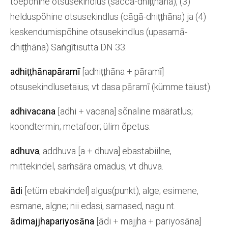
tõepõhine otsusekindlus (saccā-dhiṭṭhāna), (3)
helduspõhine otsusekindlus (cāgā-dhiṭṭhāna) ja (4)
keskendumispõhine otsusekindlus (upasamā-
dhiṭṭhāna) Saṅgītisutta DN 33.
adhiṭṭhānapāramī
[adhiṭṭhāna + pāramī]
otsusekindlusetäius; vt dasa pāramī (kümme täiust).
adhivacana
[adhi + vacana] sõnaline määratlus;
koondtermin; metafoor; ülim õpetus.
adhuva
, addhuva [a + dhuva] ebastabiilne,
mittekindel, saṁsāra omadus; vt dhuva.
ādi
[etüm ebakindel] algus(punkt), alge; esimene,
esmane, algne; nii edasi, sarnased, nagu nt.
ādimajjhapariyosāna
[ādi + majjha + pariyosāna]