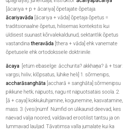
upajjhāya), juhendaja, instruktor.
ācariyapācariya
[ācariya + p + ācariya] õpetajate õpetaja.
ācariyavāda
[ācariya + vāda] õpetaja õpetus =
traditsionaalne õpetus, hilisemas kontekstis kui
üldisest suunast kõrvalekaldunud, sektantlik õpetus
vastandina
theravāda
[thera + vāda] ehk vanemate
õpetusele ehk ortodokssele doktriinile.
ācaya
[etüm ebaselge: ācchurita? akkhaṇa? ā + tsar:
vargsi, hiiliv; klõpsatus, lühike heli] 1. sõrmenips,
accharāsanghāta
[accharā + sanghāta] sõrmenipsu
pikkune hetk; näpuots, nagu nt näpuotsatäis soola. 2.
[ā + caya] kokkukuhjamine, kogunemine, kasvatamine,
mass. 3. (vesi)nümf. Nümfid on ülikaunid deevad, kes
näevad välja noored, valdavad erootilist tantsu ja on
lummavad lauljad. Tāvatimsa valla jumalate kui ka