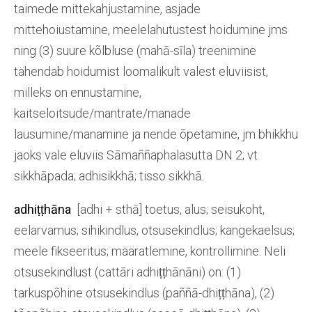
taimede mittekahjustamine, asjade
mittehoiustamine, meelelahutustest hoidumine jms
ning (3) suure kõlbluse (mahā-sīla) treenimine
tähendab hoidumist loomalikult valest eluviisist,
milleks on ennustamine,
kaitseloitsude/mantrate/manade
lausumine/manamine ja nende õpetamine, jm bhikkhu
jaoks vale eluviis Sāmaññaphala­sutta DN 2; vt
sikkhāpada; adhisikkhā; tisso sikkhā.
adhiṭṭhāna
[adhi + sthā] toetus, alus; seisukoht,
eelarvamus; sihikindlus, otsusekindlus; kangekaelsus;
meele fikseeritus; määratlemine, kontrollimine. Neli
otsusekindlust (cattāri adhiṭṭhānāni) on: (1)
tarkuspõhine otsusekindlus (paññā-dhiṭṭhāna), (2)