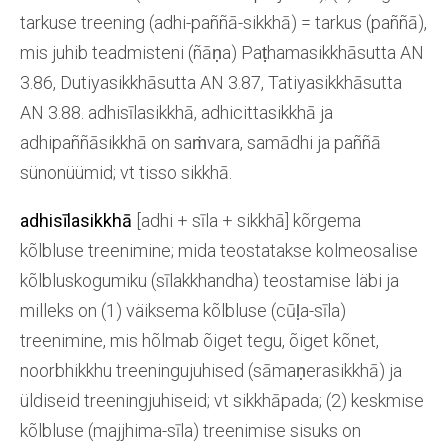
tarkuse treening (adhi-paññā-sikkhā) = tarkus (paññā),
mis juhib teadmisteni (ñāṇa) Paṭhamasikkhāsutta AN
3.86, Dutiyasikkhāsutta AN 3.87, Tatiyasikkhāsutta
AN 3.88. adhisīlasikkhā, adhicittasikkhā ja
adhipaññāsikkhā on saṁvara, samādhi ja paññā
sünonüümid; vt tisso sikkhā.
adhisīlasikkhā
[adhi + sīla + sikkhā] kõrgema
kõlbluse treenimine; mida teostatakse kolmeosalise
kõlbluskogumiku (sīlakkhandha) teostamise läbi ja
milleks on (1) väiksema kõlbluse (cūḷa-sīla)
treenimine, mis hõlmab õiget tegu, õiget kõnet,
noorbhikkhu treeningujuhised (sāmaṇerasikkhā) ja
üldiseid treeningjuhiseid; vt sikkhāpada; (2) keskmise
kõlbluse (majjhima-sīla) treenimise sisuks on