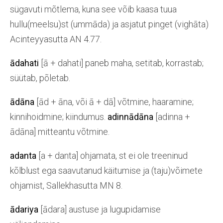
sügavuti mõtlema, kuna see võib kaasa tuua
hullu(meelsu)st (ummāda) ja asjatut pinget (vighāta)
Acinteyyasutta AN 4.77.
ādahati
[ā + dahati] paneb maha, setitab, korrastab;
süütab, põletab.
ādāna
[ād + āna, või ā + dā] võtmine, haaramine;
kinnihoidmine; kiindumus.
adinnādāna
[adinna +
ādāna] mitteantu võtmine.
adanta
[a + danta]
ohjamata, st ei ole treeninud
kõlblust ega saavutanud käitumise ja (taju)võimete
ohjamist, Sallekhasutta MN 8.
ādariya
[ādara] austuse ja lugupidamise