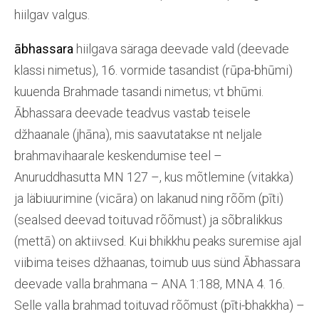
hiilgav valgus.
ābhassara
hiilgava säraga deevade vald (deevade
klassi nimetus), 16. vormide tasandist (rūpa-bhūmi)
kuuenda Brahmade tasandi nimetus; vt bhūmi.
Ābhassara deevade teadvus vastab teisele
džhaanale (jhāna), mis saavutatakse nt neljale
brahmavihaarale keskendumise teel –
Anuruddhasutta MN 127 –, kus mõtlemine (vitakka)
ja läbiuurimine (vicāra) on lakanud ning rõõm (pīti)
(sealsed deevad toituvad rõõmust) ja sõbralikkus
(mettā) on aktiivsed. Kui bhikkhu peaks suremise ajal
viibima teises džhaanas, toimub uus sünd Ābhassara
deevade valla brahmana – ANA 1:188, MNA 4. 16.
Selle valla brahmad toituvad rõõmust (pīti-bhakkha) –