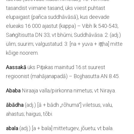
tasandist viimane tasand, üks viiest puhtast
elupaigast (pañca suddhāvāsā), kus deevade
elueaks 16 000 ajastut (kappa) – Vibh lk 540-543,
Saṅgītisutta DN 33; vt bhūmi; Suddhāvāsa. 2: (adj.)
ülim; suurim; valgustatud. 3: [na + yuva + iṭṭha] mitte
kõige noorem.
Aassakā
üks Piṭakas mainitud 16.st suurest
regioonist (mahājanapadā) – Bojjhasutta AN 8.45.
Ababa
Niraaja valla/piirkonna nimetus; vt Niraya.
ābādha
(adj.) [ā + bādh „rõhuma“] viletsus, valu,
ahastus; haigus, tõbi.
abala
(adj.) [a + bala] mittetugev, jõuetu; vt bala.