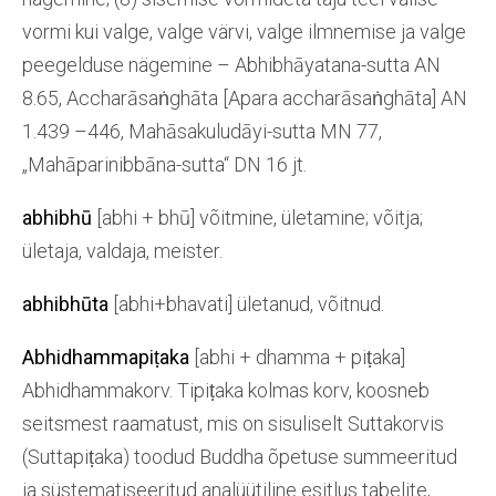
vormi kui valge, valge värvi, valge ilmnemise ja valge
peegelduse nägemine – Abhibhāyatana-sutta AN
8.65, Accharā­saṅghāta [Apara a­ccharā­saṅghāta] AN
1.439 –446, Mahāsakuludāyi-sutta MN 77,
„Mahāparinibbāna-sutta“ DN 16 jt.
abhibhū
[abhi + bhū] võitmine, ületamine; võitja;
ületaja, valdaja, meister.
abhibhūta
[abhi+bhavati] ületanud, võitnud.
Abhidhammapiṭaka
[abhi + dhamma + piṭaka]
Abhidhammakorv. Tipiṭaka kolmas korv, koosneb
seitsmest raamatust, mis on sisuliselt Suttakorvis
(Suttapiṭaka) toodud Buddha õpetuse summeeritud
ja süstematiseeritud analüütiline esitlus tabelite,