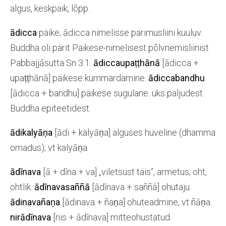
algus, keskpaik, lõpp.
ādicca
päike; ādicca nimelisse pärimusliini kuuluv.
Buddha oli pärit Päikese-nimelisest põlvnemisliinist
Pabbajjāsutta Sn 3.1.
ādiccaupaṭṭhānā
[ādicca +
upaṭṭhānā] päikese kummardamine.
ādiccabandhu
[ādicca + bandhu] päikese sugulane. üks paljudest
Buddha epiteetidest.
ādikalyāṇa
[ādi + kalyāṇa] alguses hüveline (dhamma
omadus); vt kalyāṇa.
ādīnava
[ā + dīna + va] „viletsust täis“, armetus; oht,
ohtlik.
ādīnavasaññā
[ādīnava + saññā] ohutaju.
ādinavañaṇa
[ādinava + ñaṇa] ohuteadmine, vt ñāṇa.
nirādīnava
[nis + ādīnava] mitteohustatud.