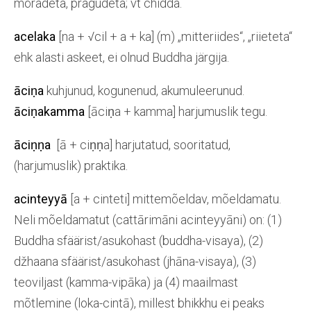
mõradeta, pragudeta; vt chidda.
acelaka
[na + √cil + a + ka] (m) „mitteriides“, „riieteta“
ehk alasti askeet, ei olnud Buddha järgija.
āciṇa
kuhjunud, kogunenud, akumuleerunud.
āciṇakamma
[āciṇa + kamma] harjumuslik tegu.
āciṇṇa
[ā + ciṇṇa] harjutatud, sooritatud,
(harjumuslik) praktika.
acinteyyā
[a + cinteti] mittemõeldav, mõeldamatu.
Neli mõeldamatut (cattārimāni acinteyyāni) on: (1)
Buddha sfäärist/asukohast (buddha-visaya), (2)
džhaana sfäärist/asukohast (jhāna-visaya), (3)
teoviljast (kamma-vipāka) ja (4) maailmast
mõtlemine (loka-cintā), millest bhikkhu ei peaks