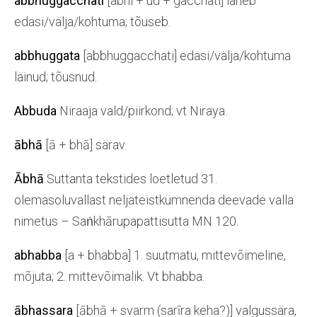
abbhuggacchati
[abhi + ud + gacchati] läheb
edasi/välja/kohtuma; tõuseb.
abbhuggata
[abbhuggacchati] edasi/välja/kohtuma
läinud; tõusnud.
Abbuda
Niraaja vald/piirkond; vt Niraya.
ābhā
[ā + bhā] särav.
Ābhā
Suttanta tekstides loetletud 31.
olemasoluvallast neljateistkümnenda deevade valla
nimetus – Saṅkhārupapattisutta MN 120.
abhabba
[a + bhabba] 1. suutmatu, mittevõimeline,
mõjuta; 2. mittevõimalik. Vt bhabba.
ābhassara
[ābhā + svarm (sarīra keha?)] valgussära,