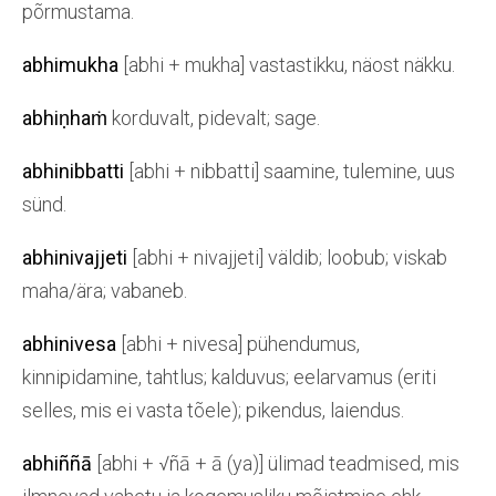
põrmustama.
abhimukha
[abhi + mukha] vastastikku, näost näkku.
abhiṇhaṁ
korduvalt, pidevalt; sage.
abhinibbatti
[abhi + nibbatti] saamine, tulemine, uus
sünd.
abhinivajjeti
[abhi + nivajjeti] väldib; loobub; viskab
maha/ära; vabaneb.
abhinivesa
[abhi + nivesa] pühendumus,
kinnipidamine, tahtlus; kalduvus; eelarvamus (eriti
selles, mis ei vasta tõele); pikendus, laiendus.
abhiññā
[abhi + √ñā + ā (ya)] ülimad teadmised, mis