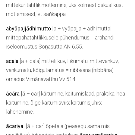
mittekuritahtlik mõtlemine, üks kolmest oskuslikust
mõtlemisest; vt saṅkappa.
abyāpajjādhimutto
[a + vyāpajja + adhimutta]
mittepahatahtlikkusele pühendumus = arahandi
iseloomustus Soṇasutta AN 6.55.
acala
[a + cala] mitteliikuv, liikumatu, mittevankuv,
vankumatu; kõigutamatus = nibbaana (nibbāna)
omadus Vimānavatthu
Vv 514.
ācāra
[ā + car] käitumine, käitumislaad, praktika; hea
käitumine, õige käitumisviis; käitumisjuhis;
lähenemine.
ācariya
[ā + car] õpetaja (peaaegu sama mis