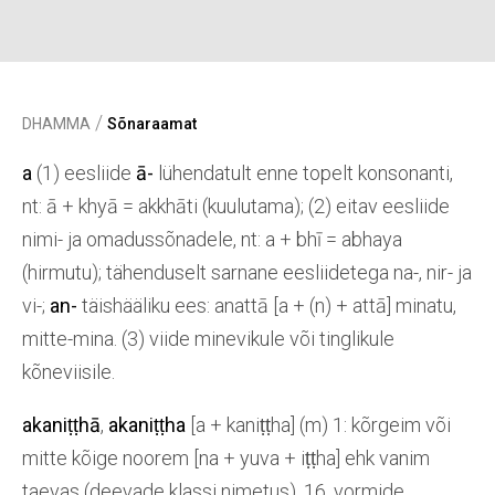
/
DHAMMA
Sõnaraamat
a
(1)
eesliide
ā-
lühendatult enne topelt konsonanti,
nt: ā + khyā = akkhāti (kuulutama); (2) eitav eesliide
nimi- ja omadussõnadele, nt: a + bhī = abhaya
(hirmutu); tähenduselt sarnane eesliidetega na-, nir- ja
vi-;
an-
täishääliku ees: anattā [a + (n) + attā] minatu,
mitte-mina. (3) viide minevikule või tinglikule
kõneviisile.
akaniṭṭhā
,
akaniṭṭha
[a + kaniṭṭha] (m) 1: kõrgeim või
mitte kõige noorem [na + yuva + iṭṭha] ehk vanim
taevas (deevade klassi nimetus), 16. vormide