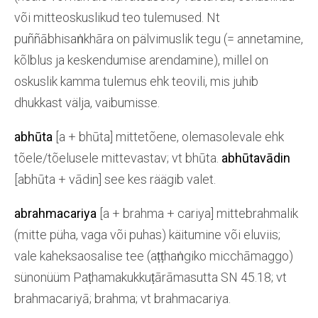
või mitteoskuslikud teo tulemused. Nt
puññābhisaṅkhāra on pälvimuslik tegu (= annetamine,
kõlblus ja keskendumise arendamine), millel on
oskuslik kamma tulemus ehk teovili, mis juhib
dhukkast välja, vaibumisse.
abhūta
[a + bhūta] mittetõene, olemasolevale ehk
tõele/tõelusele mittevastav; vt bhūta.
abhūtavādin
[abhūta + vādin] see kes räägib valet.
abrahmacariya
[a + brahma + cariya] mittebrahmalik
(mitte püha, vaga või puhas) käitumine või eluviis;
vale kaheksaosalise tee (aṭṭhaṅgiko micchāmaggo)
sünonüüm Paṭhamakukkuṭārāmasutta SN 45.18; vt
brahmacariyā;
brahma; vt brahmacariya.