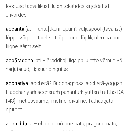
looduse taevalikust ilu on tekstides kirjeldatud
ülivõrdes.
accanta
[ati + anta] „kuni lõpuni“; väljaspool (tavalist)
lõppu või piiri; täielikult lõppenud, lõplik; ülemäärane,
liigne; äärmiselt.
accāraddha
[ati + āraddha] liiga palju ette võtnud või
harjutanud; liigsuur pingutus.
acchariya
[accharā? Buddhaghosa: accharā-yoggan
ti acchariyaṁ accharaṁ paharituṁ yuttan ti attho DA
I.43] imetlusväärne, imeline, oivaline; Tathaagata
epiteet.
acchiddā
[a + chidda] mõranematu, pragunematu,