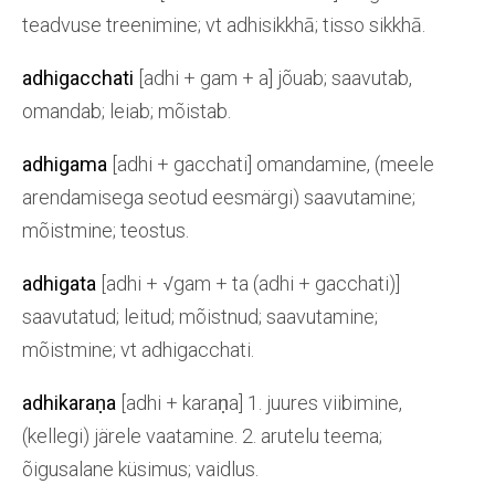
teadvuse treenimine; vt adhisikkhā; tisso sikkhā.
adhigacchati
[adhi + gam + a] jõuab; saavutab,
omandab; leiab; mõistab.
adhigama
[adhi + gacchati] omandamine, (meele
arendamisega seotud eesmärgi) saavutamine;
mõistmine; teostus.
adhigata
[adhi + √gam + ta (adhi + gacchati)]
saavutatud; leitud; mõistnud; saavutamine;
mõistmine; vt adhigacchati.
adhikaraṇa
[adhi + karaṇa] 1. juures viibimine,
(kellegi) järele vaatamine. 2. arutelu teema;
õigusalane küsimus; vaidlus.