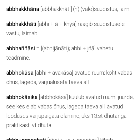
abbhakkhāna
[abbhakkhāti] (n) (vale)süüdistus, laim.
abbhakkhāti
[abhi + ā + khyā] räägib süüdistusele
vastu; laimab.
abbhaññāsi
= [(abhijānāti); abhi + jñā] vahetu
teadmine.
abbhokāsa
[abhi + avakāsa] avatud ruum; koht vabas
õhus, lageda, varjualuseta taeva all.
abbhokāsika
[abbhokāsa] kuulub avatud ruumi juurde;
see kes elab vabas õhus, lageda taeva all; avatud
looduses varjupaigata elamine; üks 13.st dhutaṅga
praktikast; vt dhuta.