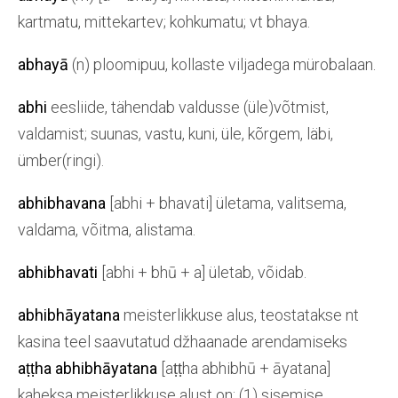
kartmatu, mittekartev; kohkumatu; vt bhaya.
abhayā
(n) ploomipuu, kollaste viljadega mürobalaan.
abhi
eesliide, tähendab valdusse (üle)võtmist,
valdamist; suunas, vastu, kuni, üle, kõrgem, läbi,
ümber(ringi).
abhibhavana
[abhi + bhavati] ületama, valitsema,
valdama, võitma, alistama.
abhibhavati
[abhi + bhū + a] ületab, võidab.
abhibhāyatana
meisterlikkuse alus, teostatakse nt
kasina teel saavutatud džhaanade arendamiseks
aṭṭha abhibhāyatana
[aṭṭha abhibhū + āyatana]
kaheksa meisterlikkuse alust on: (1) sisemise