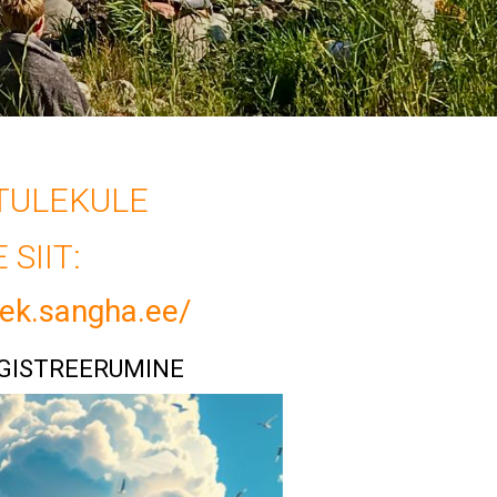
TULE
KULE
SIIT:
lek.sangha.ee/
EGISTREERUMINE