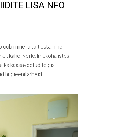
IDITE LISAINFO
ub ööbimine ja toitlustamine
e-, kahe- või kolmekohalistes
a ka kaasavõetud telgis.
id hügieenitarbeid