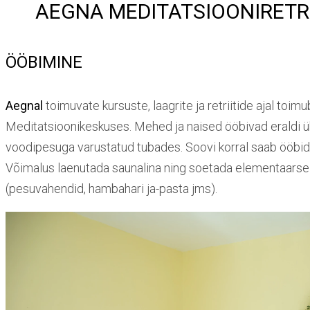
AEGNA MEDITATSIOONIRETRI
ÖÖBIMINE
Aegnal
toimuvate kursuste, laagrite ja retriitide ajal toim
Meditatsioonikeskuses. Mehed ja naised ööbivad eraldi üh
voodipesuga varustatud tubades. Soovi korral saab ööbid
Võimalus laenutada saunalina ning soetada elementaarse
(pesuvahendid, hambahari ja-pasta jms).