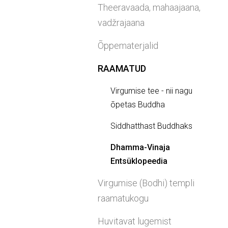
Theeravaada, mahaajaana,
vadžrajaana
Õppematerjalid
RAAMATUD
Virgumise tee - nii nagu
õpetas Buddha
Siddhatthast Buddhaks
Dhamma-Vinaja
Entsüklopeedia
Virgumise (Bodhi) templi
raamatukogu
Huvitavat lugemist