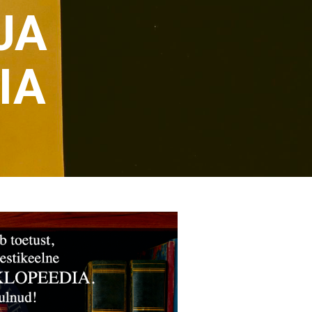
JA
IA