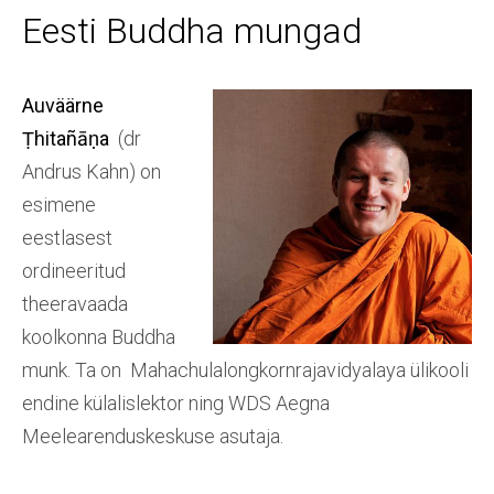
Eesti Buddha mungad
Auväärne
Ṭhitañāṇa
(dr
Andrus Kahn) on
esimene
eestlasest
ordineeritud
theeravaada
koolkonna Buddha
munk. Ta on Mahachulalongkornrajavidyalaya ülikooli
endine külalislektor ning WDS Aegna
Meelearenduskeskuse asutaja.