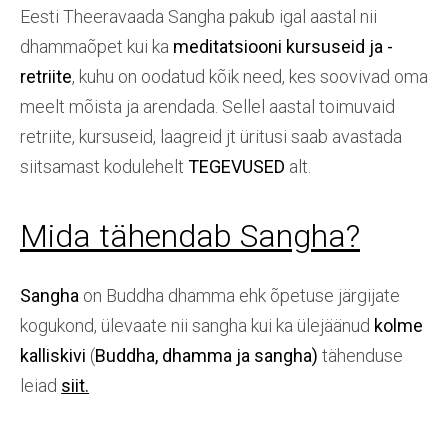
Eesti Theeravaada Sangha pakub igal aastal nii
dhammaõpet kui ka
meditatsiooni kursuseid ja -
retriite
, kuhu on oodatud kõik need, kes soovivad oma
meelt mõista ja arendada. Sellel aastal toimuvaid
retriite, kursuseid, laagreid jt üritusi saab avastada
siitsamast kodulehelt
TEGEVUSED
alt.
Mida tähendab Sangha?
Sangha
on Buddha dhamma ehk õpetuse järgijate
kogukond, ülevaate nii sangha kui ka ülejäänud
kolme
kalliskivi
(
Buddha, dhamma ja sangha
)
tähenduse
leiad
siit.