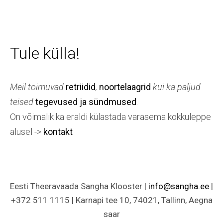
Tule külla!
Meil toimuvad
retriidid
,
noortelaagrid
kui ka paljud
teised
tegevused ja sündmused
.
On võimalik ka eraldi külastada varasema kokkuleppe
alusel ->
kontakt
Eesti Theeravaada Sangha Klooster |
info@sangha.ee
|
+372 511 1115 | Karnapi tee 10, 74021, Tallinn, Aegna
saar