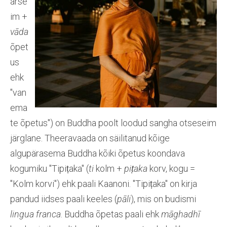
ärse
im +
vāda
õpet
us
ehk
"van
ema
te õpetus") on Buddha poolt loodud sangha otseseim
järglane. Theeravaada on säilitanud kõige
algupärasema Buddha kõiki õpetus koondava
kogumiku "Tipiṭaka" (
ti
kolm +
piṭaka
korv, kogu =
"Kolm korvi") ehk paali Kaanoni. "Tipiṭaka" on kirja
pandud iidses paali keeles (
pāli
), mis on budismi
lingua franca
. Buddha õpetas paali ehk
māghadhī