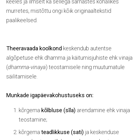
keeles ja ilmselt ka sellega sarnastes kohalikes
murretes, mistõttu ongi kõik originaaltekstid
paalikeelsed.
Theeravaada koolkond
keskendub autentse
algõpetuse ehk dhamma ja käitumisjuhiste ehk vinaja
(
dhamma-vinaya
) teostamisele ning muutumatule
säilitamisele.
Munkade igapäevakohustuseks on:
kõrgema
kõlbluse (
sīla
)
arendamine ehk vinaja
teostamine;
kõrgema
teadlikkuse (
sati
)
ja keskenduse