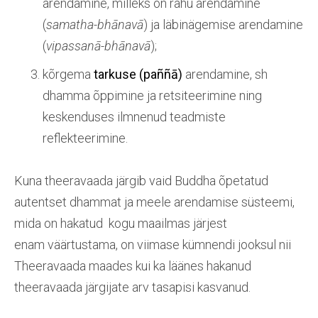
arendamine, milleks on rahu arendamine
(
samatha-bhānavā
) ja läbinägemise arendamine
(
vipassanā-bhānavā
);
kõrgema
tarkuse (
paññā
)
arendamine, sh
dhamma õppimine ja retsiteerimine ning
keskenduses ilmnenud teadmiste
reflekteerimine.
Kuna theeravaada järgib vaid Buddha õpetatud
autentset dhammat ja meele arendamise süsteemi,
mida on hakatud kogu maailmas järjest
enam väärtustama, on viimase kümnendi jooksul nii
Theeravaada maades kui ka läänes hakanud
theeravaada järgijate arv tasapisi kasvanud.