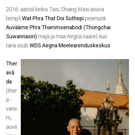
2016. aastal kinkis Tais, Chiang Mais asuva
templi
Wat Phra That Doi Suthepi
peamunk
Auväärne Phra Thammsenabodi (Thongchai
Suwannasiri)
maja ja maa Aegna saarel, kus
täna asub
WDS Aegna Meelearenduskeskus
.
Ther
avā
da
(
ther
a
-
vane
m,
auvä