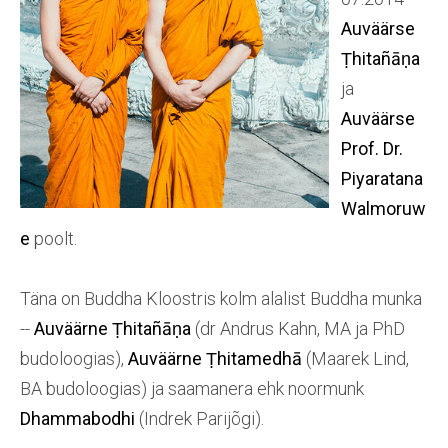
Auväärse
Ṭhitañāṇa
ja
Auväärse
Prof. Dr.
Piyaratana
Walmoruw
e
poolt.
Täna on Buddha Kloostris kolm alalist Buddha munka
--
Auväärne
Ṭhitañāṇa
(dr Andrus Kahn, MA ja PhD
budoloogias),
Auväärne Ṭhitamedhā
(Maarek Lind,
BA budoloogias) ja saamanera ehk noormunk
Dhammabodhi
(Indrek Parijõgi).