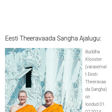
Eesti Theeravaada Sangha Ajalugu:
Buddha
Klooster
(varasemal
t Eesti
Theeravaa
da Sangha)
on
loodud
01.
07.2014