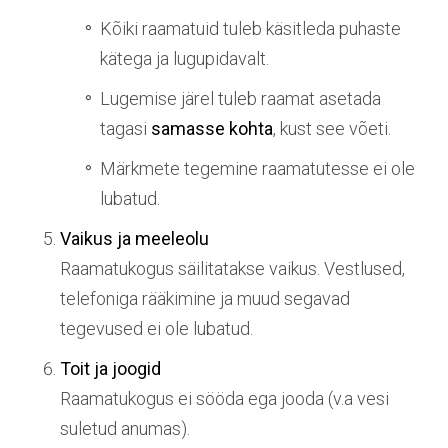
Kõiki raamatuid tuleb käsitleda puhaste
kätega ja lugupidavalt.
Lugemise järel tuleb raamat asetada
tagasi
samasse kohta
, kust see võeti.
Märkmete tegemine raamatutesse ei ole
lubatud.
Vaikus ja meeleolu
Raamatukogus säilitatakse vaikus. Vestlused,
telefoniga rääkimine ja muud segavad
tegevused ei ole lubatud.
Toit ja joogid
Raamatukogus ei sööda ega jooda (v.a vesi
suletud anumas).