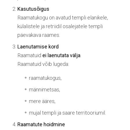
Kasutusõigus
Raamatukogu on avatud templi elanikele,
külalistele ja retriidil osalejatele templi
päevakava raames.
Laenutamise kord
Raamatuid
ei laenutata välja
.
Raamatuid võib lugeda:
raamatukogus,
männimetsas,
mere ääres,
mujal templi ja saare territooriumil.
Raamatute hoidmine