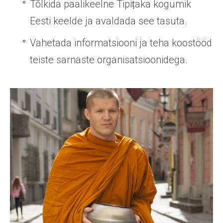
Tõlkida paalikeelne Tipiṭaka kogumik
Eesti keelde ja avaldada see tasuta.
Vahetada informatsiooni ja teha koostööd
teiste sarnaste organisatsioonidega.