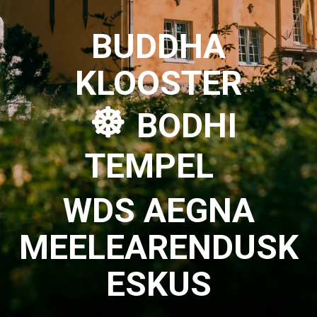
BUDDHA
KLOOSTER
☸︎
BODHI
TEMPEL
WDS AEGNA
MEELEARENDUSK
ESKUS