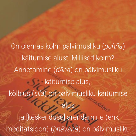
On olemas kolm pälvimusliku (
puñña
)
käitumise alust. Millised kolm?
Annetamine (
dāna
) on pälvimusliku
käitumise alus,
kõlblus (
sīla
) on pälvimusliku käitumise
alus
ja [keskenduse] arendamine (ehk
meditatsioon) (
bhāvanā
) on pälvimusliku