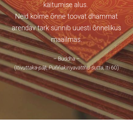
käitumise alus.
Neid kolme õnne toovat dhammat
arendav tark sünnib uuesti õnnelikus
maailmas.
– Buddha –
(
Itivuttaka-pāḷi, Puññakiriyavatthu-sutta
, Iti 60)