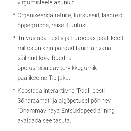
virgumisteele asunuid.
Organiseerida retriite, kursuseid, laagreid,
õppegruppe,
reise jt üritusi.
Tutvustada Eestis ja Euroopas paali keelt,
milles on kirja pandud tänini ainsana
säilinud kõiki Buddha
õpetusi
sisaldav
tervikkogumik -
paalikeelne Tipiṭaka.
Koostada interaktiivne "Paali-eesti
Sõnaraamat" ja algõpetusel põhinev
"Dhammavinaya Entsüklopeedia" ning
avaldada see tasuta.