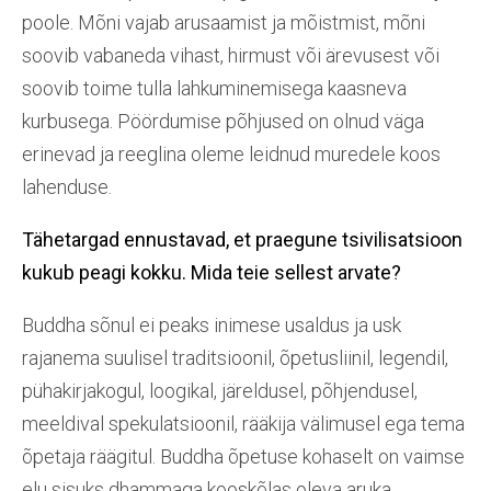
poole. Mõni vajab arusaamist ja mõistmist, mõni
soovib vabaneda vihast, hirmust või ärevusest või
soovib toime tulla lahkuminemisega kaasneva
kurbusega. Pöördumise põhjused on olnud väga
erinevad ja reeglina oleme leidnud muredele koos
lahenduse.
Tähetargad
ennustavad, et praegune tsivilisatsioon
kukub peagi kokku. Mida
teie
sellest arva
te
?
Buddha sõnul ei peaks inimese usaldus ja usk
rajanema suulisel traditsioonil, õpetusliinil, legendil,
pühakirjakogul, loogikal, järeldusel, põhjendusel,
meeldival spekulatsioonil, rääkija välimusel ega tema
õpetaja räägitul. Buddha õpetuse kohaselt on vaimse
elu sisuks dhammaga kooskõlas oleva aruka