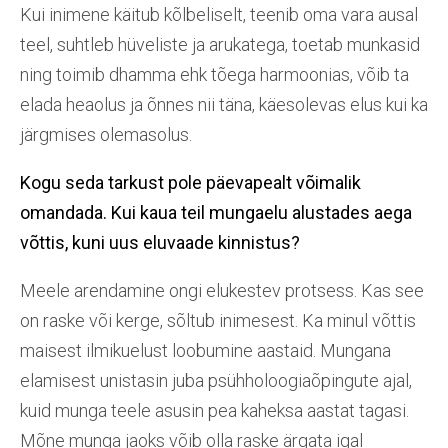
Kui inimene käitub kõlbeliselt, teenib oma vara ausal
teel, suhtleb hüveliste ja arukatega, toetab munkasid
ning toimib dhamma ehk tõega harmoonias, võib ta
elada heaolus ja õnnes nii täna, käesolevas elus kui ka
järgmises olemasolus.
Kogu seda tarkust pole päevapealt võimalik
omandada. Kui kaua teil mungaelu alustades aega
võttis, kuni uus eluvaade kinnistus?
Meele arendamine ongi elukestev protsess. Kas see
on raske või kerge, sõltub inimesest. Ka minul võttis
maisest ilmikuelust loobumine aastaid. Mungana
elamisest unistasin juba psühholoogiaõpingute ajal,
kuid munga teele asusin pea kaheksa aastat tagasi.
Mõne munga jaoks võib olla raske ärgata igal