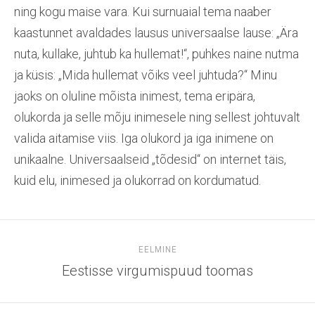
ning kogu maise vara. Kui surnuaial tema naaber
kaastunnet avaldades lausus universaalse lause: „Ära
nuta, kullake, juhtub ka hullemat!“, puhkes naine nutma
ja küsis: „Mida hullemat võiks veel juhtuda?“ Minu
jaoks on oluline mõista inimest, tema eripära,
olukorda ja selle mõju inimesele ning sellest johtuvalt
valida aitamise viis. Iga olukord ja iga inimene on
unikaalne. Universaalseid „tõdesid“ on internet täis,
kuid elu, inimesed ja olukorrad on kordumatud.
EELMINE
Eestisse virgumispuud toomas