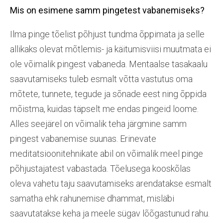
Mis on esimene samm pingetest vabanemiseks?
Ilma pinge tõelist põhjust tundma õppimata ja selle
allikaks olevat mõtlemis- ja käitumisviisi muutmata ei
ole võimalik pingest vabaneda. Mentaalse tasakaalu
saavutamiseks tuleb esmalt võtta vastutus oma
mõtete, tunnete, tegude ja sõnade eest ning õppida
mõistma, kuidas täpselt me endas pingeid loome.
Alles seejärel on võimalik teha järgmine samm
pingest vabanemise suunas. Erinevate
meditatsioonitehnikate abil on võimalik meel pinge
põhjustajatest vabastada. Tõelusega kooskõlas
oleva vahetu taju saavutamiseks arendatakse esmalt
samatha ehk rahunemise dhammat, misläbi
saavutatakse keha ja meele sügav lõõgastunud rahu.