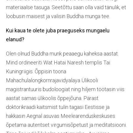
materiaalse tasuga. Seetõttu saan olla vaid tänulik, et
loobusin maisest ja valisin Buddha munga tee.
Kui kaua
te
ole
te
juba praeguseks mungaelu
elanu
d?
Olen olnud Buddha munk peaaegu kaheksa aastat.
Mind ordineeriti Wat Hatai Naresh templis Tai
Kuningriigis. Õppisin toona
Mahachulalongkornrajavidyalaya Ülikooli
magistrantuuris budoloogiat ning hiljem töötasin viis
aastat samas ülikoolis õppejõuna. Pärast
doktorikraadi kaitsmist tulin tagasi Eestisse ja
hakkasin Aegnal asuvas Meelearenduskeskuses
õpetama autentset virgumisõpetust ja meditatsiooni.