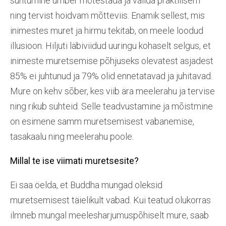
suhtumine ümber mõtestada ja valida praktilisem
ning tervist hoidvam mõtteviis. Enamik sellest, mis
inimestes muret ja hirmu tekitab, on meele loodud
illusioon. Hiljuti läbiviidud uuringu kohaselt selgus, et
inimeste muretsemise põhjuseks olevatest asjadest
85% ei juhtunud ja 79% olid ennetatavad ja juhitavad.
Mure on kehv sõber, kes viib ära meelerahu ja tervise
ning rikub suhteid. Selle teadvustamine ja mõistmine
on esimene samm muretsemisest vabanemise,
tasakaalu ning meelerahu poole.
Millal
te
ise viimati muretsesi
te
?
Ei saa öelda, et Buddha mungad oleksid
muretsemisest täielikult vabad. Kui teatud olukorras
ilmneb mungal meelesharjumuspõhiselt mure, saab