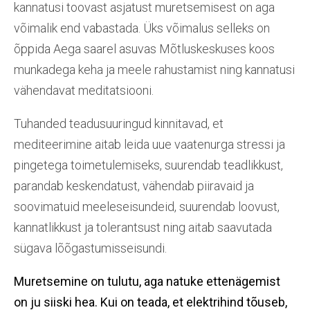
kannatusi toovast asjatust muretsemisest on aga
võimalik end vabastada. Üks võimalus selleks on
õppida Aega saarel asuvas Mõtluskeskuses koos
munkadega keha ja meele rahustamist ning kannatusi
vähendavat meditatsiooni.
Tuhanded teadusuuringud kinnitavad, et
mediteerimine aitab leida uue vaatenurga stressi ja
pingetega toimetulemiseks, suurendab teadlikkust,
parandab keskendatust, vähendab piiravaid ja
soovimatuid meeleseisundeid, suurendab loovust,
kannatlikkust ja tolerantsust ning aitab saavutada
sügava lõõgastumisseisundi.
Muretsemine on tulutu, aga natuke ettenägemist
on ju siiski hea. Kui on teada, et elektrihind tõuseb,