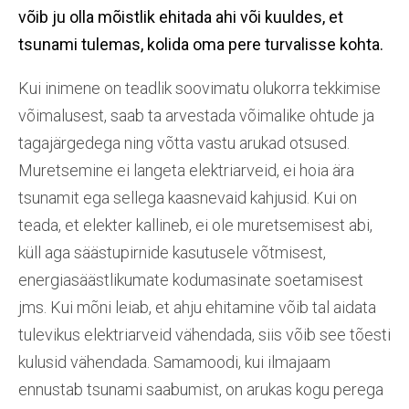
võib ju olla mõistlik ehitada ahi või kuuldes, et
tsunami tulemas, kolida oma pere turvalisse kohta.
Kui inimene on teadlik soovimatu olukorra tekkimise
võimalusest, saab ta arvestada võimalike ohtude ja
tagajärgedega ning võtta vastu arukad otsused.
Muretsemine ei langeta elektriarveid, ei hoia ära
tsunamit ega sellega kaasnevaid kahjusid. Kui on
teada, et elekter kallineb, ei ole muretsemisest abi,
küll aga säästupirnide kasutusele võtmisest,
energiasäästlikumate kodumasinate soetamisest
jms. Kui mõni leiab, et ahju ehitamine võib tal aidata
tulevikus elektriarveid vähendada, siis võib see tõesti
kulusid vähendada. Samamoodi, kui ilmajaam
ennustab tsunami saabumist, on arukas kogu perega