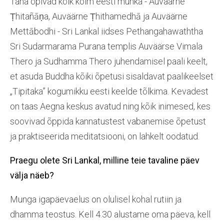
Täna õpivad kõik kolm eesti munka - Auväärne
Ṭhitañāṇa, Auväärne Ṭhithamedhā ja Auväärne
Mettābodhi - Sri Lankal iidses Pethangahawaththa
Sri Sudarmarama Purana templis Auväärse Vimala
Thero ja Sudhamma Thero juhendamisel paali keelt,
et asuda Buddha kõiki õpetusi sisaldavat paalikeelset
„Tipitaka” kogumikku eesti keelde tõlkima. Kevadest
on taas Aegna keskus avatud ning kõik inimesed, kes
soovivad õppida kannatustest vabanemise õpetust
ja praktiseerida meditatsiooni, on lahkelt oodatud.
Praegu olete Sri Lankal, milline
teie
tavaline päev
välja näeb?
Munga igapäevaelus on olulisel kohal rutiin ja
dhamma teostus. Kell 4.30 alustame oma päeva, kell