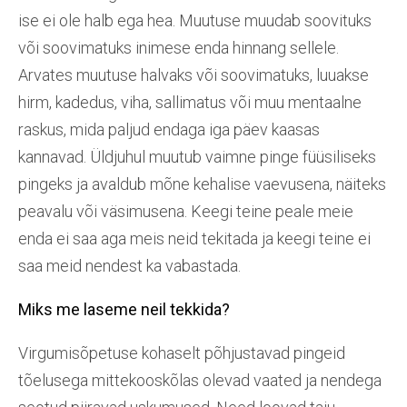
ise ei ole halb ega hea. Muutuse muudab soovituks
või soovimatuks inimese enda hinnang sellele.
Arvates muutuse halvaks või soovimatuks, luuakse
hirm, kadedus, viha, sallimatus või muu mentaalne
raskus, mida paljud endaga iga päev kaasas
kannavad. Üldjuhul muutub vaimne pinge füüsiliseks
pingeks ja avaldub mõne kehalise vaevusena, näiteks
peavalu või väsimusena. Keegi teine peale meie
enda ei saa aga meis neid tekitada ja keegi teine ei
saa meid nendest ka vabastada.
Miks me laseme neil tekkida?
Virgumisõpetuse kohaselt põhjustavad pingeid
tõelusega mittekooskõlas olevad vaated ja nendega