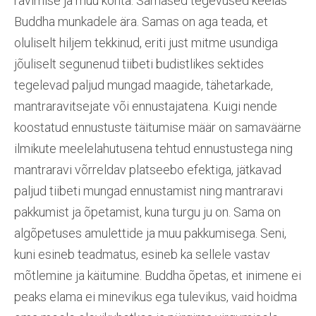
ravimise ja muu kohta. Sarnased tegevused keelas
Buddha munkadele ära. Samas on aga teada, et
oluliselt hiljem tekkinud, eriti just mitme usundiga
jõuliselt segunenud tiibeti budistlikes sektides
tegelevad paljud mungad maagide, tähetarkade,
mantraravitsejate või ennustajatena. Kuigi nende
koostatud ennustuste täitumise määr on samaväärne
ilmikute meelelahutusena tehtud ennustustega ning
mantraravi võrreldav platseebo efektiga, jätkavad
paljud tiibeti mungad ennustamist ning mantraravi
pakkumist ja õpetamist, kuna turgu ju on. Sama on
algõpetuses amulettide ja muu pakkumisega. Seni,
kuni esineb teadmatus, esineb ka sellele vastav
mõtlemine ja käitumine. Buddha õpetas, et inimene ei
peaks elama ei minevikus ega tulevikus, vaid hoidma