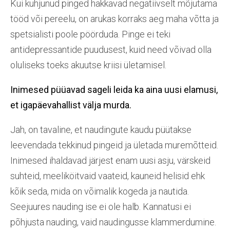
Kui kuhjunud pinged hakkavad negatiivselt mõjutama
tööd või pereelu, on arukas korraks aeg maha võtta ja
spetsialisti poole pöörduda. Pinge ei teki
antidepressantide puudusest, kuid need võivad olla
oluliseks toeks akuutse kriisi ületamisel.
Inimesed püüavad
sageli leida ka aina uusi elamusi,
et
igapäeva
hallist välja murda.
Jah, on tavaline, et naudingute kaudu püütakse
leevendada tekkinud pingeid ja ületada muremõtteid.
Inimesed ihaldavad järjest enam uusi asju, värskeid
suhteid, meeliköitvaid vaateid, kauneid helisid ehk
kõik seda, mida on võimalik kogeda ja nautida.
Seejuures nauding ise ei ole halb. Kannatusi ei
põhjusta nauding, vaid naudingusse klammerdumine.