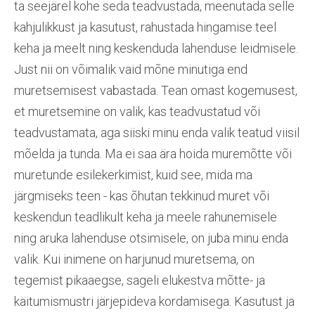
ta seejärel kohe seda teadvustada, meenutada selle
kahjulikkust ja kasutust, rahustada hingamise teel
keha ja meelt ning keskenduda lahenduse leidmisele.
Just nii on võimalik vaid mõne minutiga end
muretsemisest vabastada. Tean omast kogemusest,
et muretsemine on valik, kas teadvustatud või
teadvustamata, aga siiski minu enda valik teatud viisil
mõelda ja tunda. Ma ei saa ära hoida muremõtte või
muretunde esilekerkimist, kuid see, mida ma
järgmiseks teen - kas õhutan tekkinud muret või
keskendun teadlikult keha ja meele rahunemisele
ning aruka lahenduse otsimisele, on juba minu enda
valik. Kui inimene on harjunud muretsema, on
tegemist pikaaegse, sageli elukestva mõtte- ja
käitumismustri järjepideva kordamisega. Kasutust ja