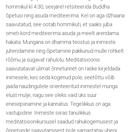
hommikul kl 4.30, seejärel retsiteerida Buddha
õpetusi ning asuda mediteerima. Kel on aga džhaana
saavutatud, see ootab hommikuti, et saaks juba
ometi kord mediteerima asuda ja meelt arendama
hakata. Mungana on dhamma teostus ja inimeste
juhendamine ning õpetamine pakkunud mulle rohkelt
rõõmu ja sügavat rahulolu. Meditatsioonis
saavutatavat ülimat õnnetunnet on raske kirjeldada
inimesele, kes seda kogenud pole, seetõttu võib
jääda naudingutele orienteeritud inimestel munga
elust mulje, nagu see oleks vaid üks suur
enesepiinamine ja kannatus. Tegelikkus on aga
vastupidine. Inimeste siiras tänulikkus
meditatsioonikursusel saadud rahukogemusest ja
õnnetunde saavutamisest pole samastatav ühegi