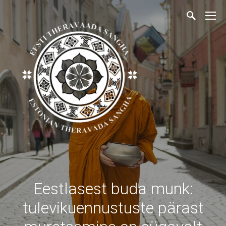
Eestlasest buda munk:
tulevikuennustuste pärast