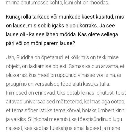
minna ohutumasse kohta, kuni oht on möödas.
Kunagi olla tarkade või munkade käest küsitud, mis
on
lause, mi
s
sobib igaks eluolukorraks. Ja see
lause oli - ka see läheb mööda. Kas ole
te
sellega
päri
või on
mõni
parem
lause?
Jah, Buddha on õpetanud, et kõik mis on tekkimise
objekt, on lakkamise objekt. Samas kaldun arvama, et
olukorras, kus meel on uppunud vihasse või leina, ei
pruugi nö universaalsed tõed alati kasuks tulla.
Inimesed on erinevad. Üks ootab leinas lohutust, teist
aitavad universaalsed mõtteterad, kolmas aga ootab,
et tema sõber istuks tema kõrval, hoiaks ümbert kinni
ja vaikiks. Siinkohal meenub üks tõestisündinud lugu
naisest, kes kaotas tulekahjus ema, lapsed ja mehe