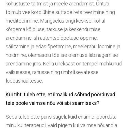
kohustuste täitmist ja meele arendamist. Õhtuti
toimub veelkord ühine suttade retsiteerimine ning
mediteerimine. Mungaelus ongi kesksel kohal
kõrgema kõlbluse, tarkuse ja keskendumise
arendamine, sh autentse õpetuse õppime,
säilitamine ja edasiõpetamine, meelerahu loomine ja
hoidmine, olemasolu tõelise olemuse läbinägemise
arendamine jms. Kella üheksast on tempel mähkunud
vaikusesse, rahusse ning ümbritsevatesse
loodushäältesse.
Kui tihti tuleb ette, et ilmalikud sõbrad pöörduvad
teie
poole vaimse nõu või abi saamiseks?
Seda tuleb ette päris sageli, kuid enam ei pöörduta
minu kui terapeudi, vaid pigem kui vaimse nõuandja