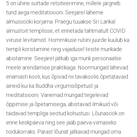
5 on ühine suttade retsiteerimine, millele järgneb
tund aega meditatsiooni. Seejärel läheme
almussööki korjama. Praegu tuuakse Sri Lankal
almustoit templisse, et ennetada tahtmatult COVID
viiruse levitamist. Hommikuse rutiini juurde kuulub ka
templi koristamine ning vajadusel teiste munkade
abistamine. Seejärel jätkab iga munk personaalse
meele arendamise praktikaga. Noormungad lähevad
enamasti kooli, kus õpivad nii tavakoolis õpetatavaid
aineid kui ka Buddha virgumisõpetust ja
meditatsiooni. Vanemad mungad tegelevad
õppimise ja õpetamisega, abistavad ilmikuid või
täidavad templiga seotud kohustusi. Lõunasöök on
enne keskpäeva ning see jääb päeva viimaseks
toidukorraks. Pärast lõunat jätkavad mungad oma