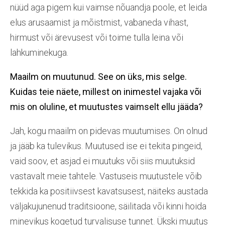
nüüd aga pigem kui vaimse nõuandja poole, et leida
elus arusaamist ja mõistmist, vabaneda vihast,
hirmust või ärevusest või toime tulla leina või
lahkuminekuga.
Maailm on muutunud. See on üks, mis selge.
Kuidas
teie näete,
millest on inimestel vajaka või
mis on oluline, et
muutustes
vaimselt
ellu
jääda?
Jah, kogu maailm on pidevas muutumises. On olnud
ja jääb ka tulevikus. Muutused ise ei tekita pingeid,
vaid soov, et asjad ei muutuks või siis muutuksid
vastavalt meie tahtele. Vastuseis muutustele võib
tekkida ka positiivsest kavatsusest, näiteks austada
väljakujunenud traditsioone, säilitada või kinni hoida
minevikus kogetud turvalisuse tunnet. Ükski muutus