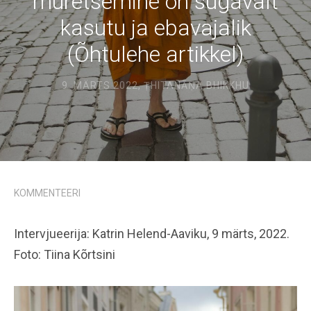
muretsemine on sügavalt
kasutu ja ebavajalik
(Õhtulehe artikkel)
9. MÄRTS 2022
,
ṬHITAÑĀṆA BHIKKHU
KOMMENTEERI
Intervjueerija: Katrin Helend-Aaviku, 9 märts, 2022.
Foto: Tiina Kõrtsini