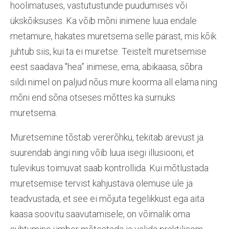
hoolimatuses, vastutustunde puudumises või
ükskõiksuses. Ka võib mõni inimene luua endale
metamure, hakates muretsema selle pärast, mis kõik
juhtub siis, kui ta ei muretse. Teistelt muretsemise
eest saadava "hea” inimese, ema, abikaasa, sõbra
sildi nimel on paljud nõus mure koorma all elama ning
mõni end sõna otseses mõttes ka surnuks
muretsema.
Muretsemine tõstab vererõhku, tekitab ärevust ja
suurendab ängi ning võib luua isegi illusiooni, et
tulevikus toimuvat saab kontrollida. Kui mõtlustada
muretsemise tervist kahjustava olemuse üle ja
teadvustada, et see ei mõjuta tegelikkust ega aita
kaasa soovitu saavutamisele, on võimalik oma