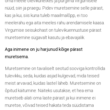
oma meele olevikuhetkes ja pürgima virgumisele
nüüd, siin ja praegu. Pidev muretsemine selle pärast,
kas ja kui, siis kuna tuleb maailmalõpp, ei too
meelerahu ega aita meeles rahu arendamisele kaasa.
Virgumise seisukohast on tulevikuennustuse pärast
muretsemine sügavalt kasutu ja ebavajalik.
Aga inimene on ju harjunud kõige pärast
muretsema.
Muretsemine on tavaliselt seotud sooviga kontrollida
tulevikku, seda, kuidas asjad kulgevad, mida teised
meist arvavad, kuidas lastel läheb. Muretsemine on
õpitud käitumine. Näiteks usutakse, et hea ema
muretseb alati oma laste pärast ja kui inimene ei
muretse, võivad teised hakata teda süüdistama