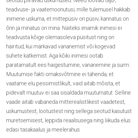
seotud piiravad uskumused. Need loovad taju-,
teadvuse- ja vaatemoonutusi, mille tulemusel hakkab
inimene uskuma, et mittepüsiv on püsiv, kannatus on
õnn ja minatus on mina. Näiteks enamik inimesi ei
teadvusta kõige olemasoleva püsitust ning on
häiritud, kui märkavad vananemist või kogevad
suhete katkemist. Aga kõiki inimesi ootab
paratamatult ees haigestumine, vananemine ja surm.
Muutumise fakti omaksvõtmine ei tähenda, et
vaatame elu pessimistlikult, vaid aitab mõista, et
pidevalt muutuv ei saa sisaldada muutumatut. Selline
vaade aitab vabaneda mitterealistlikest vaadetest,
uskumustest, lootustest ning sellega seotud kasutust
muretsemisest, leppida reaalsusega ning liikuda elus
edasi tasakaalus ja meelerahus.