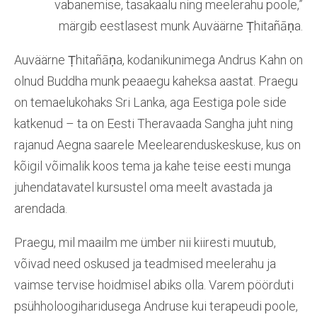
vabanemise, tasakaalu ning meelerahu poole,”
märgib eestlasest munk Auväärne Ṭhitañāṇa.
Auväärne Ṭhitañāṇa, kodanikunimega Andrus Kahn on
olnud Buddha munk peaaegu kaheksa aastat. Praegu
on temaelukohaks Sri Lanka, aga Eestiga pole side
katkenud – ta on Eesti Theravaada Sangha juht ning
rajanud Aegna saarele Meelearenduskeskuse, kus on
kõigil võimalik koos tema ja kahe teise eesti munga
juhendatavatel kursustel oma meelt avastada ja
arendada.
Praegu, mil maailm me ümber nii kiiresti muutub,
võivad need oskused ja teadmised meelerahu ja
vaimse tervise hoidmisel abiks olla. Varem pöörduti
psühholoogiharidusega Andruse kui terapeudi poole,