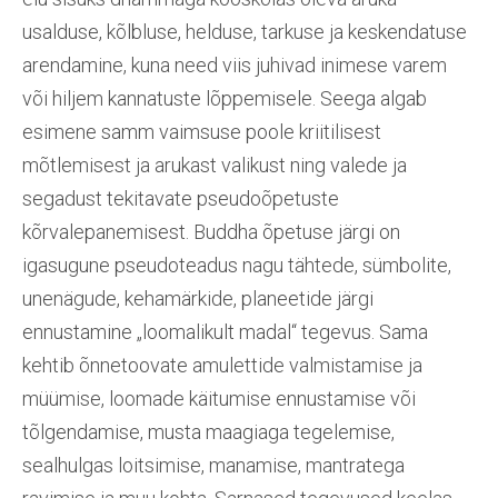
usalduse, kõlbluse, helduse, tarkuse ja keskendatuse
arendamine, kuna need viis juhivad inimese varem
või hiljem kannatuste lõppemisele. Seega algab
esimene samm vaimsuse poole kriitilisest
mõtlemisest ja arukast valikust ning valede ja
segadust tekitavate pseudoõpetuste
kõrvalepanemisest. Buddha õpetuse järgi on
igasugune pseudoteadus nagu tähtede, sümbolite,
unenägude, kehamärkide, planeetide järgi
ennustamine „loomalikult madal“ tegevus. Sama
kehtib õnnetoovate amulettide valmistamise ja
müümise, loomade käitumise ennustamise või
tõlgendamise, musta maagiaga tegelemise,
sealhulgas loitsimise, manamise, mantratega