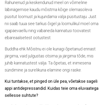
Rahunenud ja keskendunud meel on võimeline
läbinägemise kaudu mõistma kõige olemasoleva
püsitut loomust ja kujundama välja püsitustaju. Just
nii saab tuua see tarkus õigel ja loomulikul moel oma
igapäevaellu ning vabaneda kannatusi toovatest
ebareaalsetest ootustest.
Buddha ehk Mõistnu ei ole kunagi õpetanud ennast
järgima, vaid julgustas otsima ja järgima tõde, mis
juhib kannatustest välja. Ta õpetas, et inimesena
sündimine ja surelikuna elamine ongi raske.
Kui tuntakse, et p
inged on üle pea,
võetakse sageli
appi
antidepressandid. Kuidas
teie
oma eluvaatega
sellesse suhtu
te
?