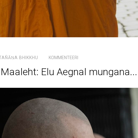
TAÑĀṆA BHIKKHU
KOMMENTEERI
Maaleht: Elu Aegnal mungana...