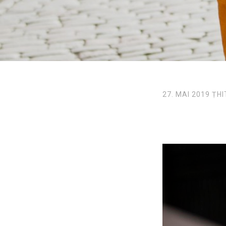
27. MAI 2019
ṬHI