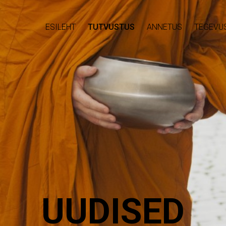
ESILEHT
TUTVUSTUS
ANNETUS
TEGEVU
UUDISED